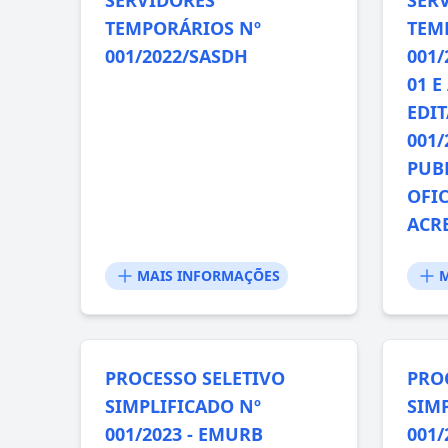
TEMPORÁRIOS Nº
TEM
001/2022/SASDH
001/
01 
EDIT
001/
PUB
OFI
ACRE
MAIS INFORMAÇÕES
M
PROCESSO SELETIVO
PRO
SIMPLIFICADO Nº
SIM
001/2023 - EMURB
001/